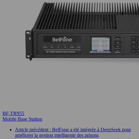
BF-TR955
Mobile Base Station
Article précédent : BelFone a été intégrée à DeepSeek pour
améliorer la gestion intelligente des prisons