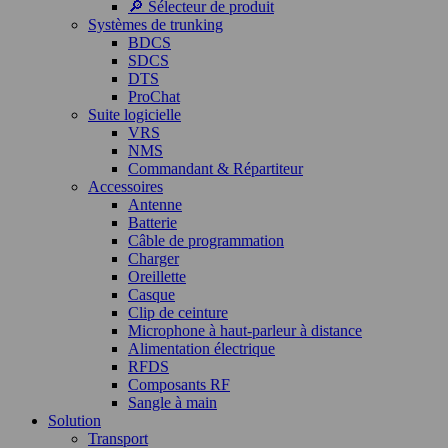
🔎 Sélecteur de produit
Systèmes de trunking
BDCS
SDCS
DTS
ProChat
Suite logicielle
VRS
NMS
Commandant & Répartiteur
Accessoires
Antenne
Batterie
Câble de programmation
Charger
Oreillette
Casque
Clip de ceinture
Microphone à haut-parleur à distance
Alimentation électrique
RFDS
Composants RF
Sangle à main
Solution
Transport