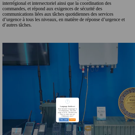
interrégional et intersectoriel ainsi que la coordination des
commandes, et répond aux exigences de sécurité des
communications liées aux tâches quotidiennes des services
d’urgence à tous les niveaux, en matière de réponse d’urgence et
d’autres tâches.
?
Language Redirect
Your browser language is
en-US@posix, but this
page is in fr. Would you
like to visit our en-
US@posix site?
Yes, visit!
Cancel