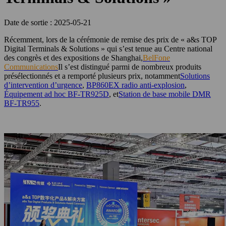
Date de sortie : 2025-05-21
Récemment, lors de la cérémonie de remise des prix de « a&s TOP
Digital Terminals & Solutions » qui s’est tenue au Centre national
des congrès et des expositions de Shanghai,
BelFone
Communications
Il s’est distingué parmi de nombreux produits
présélectionnés et a remporté plusieurs prix, notamment
Solutions
d’intervention d’urgence
,
BP860EX radio anti-explosion
,
Équipement ad hoc BF-TR925D
, et
Station de base mobile DMR
BF-TR955
.