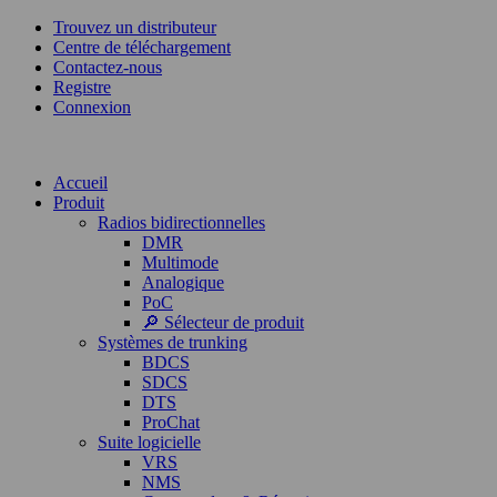
Trouvez un distributeur
Centre de téléchargement
Contactez-nous
Registre
Connexion
Accueil
Produit
Radios bidirectionnelles
DMR
Multimode
Analogique
PoC
🔎 Sélecteur de produit
Systèmes de trunking
BDCS
SDCS
DTS
ProChat
Suite logicielle
VRS
NMS