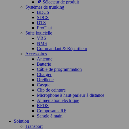
🔎 Sélecteur de produit
Systèmes de trunking
BDCS
SDCS
DTS
ProChat
Suite logicielle
VRS
NMS
Commandant & Répartiteur
Accessoires
Antenne
Batterie
Câble de programmation
Charger
Oreillette
Casque
Clip de ceinture
Microphone à haut-parleur à distance
Alimentation électrique
RFDS
Composants RF
Sangle à main
Solution
Transport