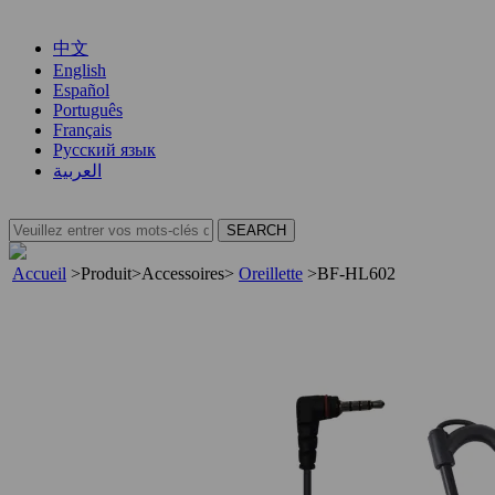
中文
English
Español
Português
Français
Русский язык
العربية
Accueil
>
Produit
>
Accessoires
>
Oreillette
>
BF-HL602