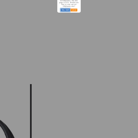
en-US@posix, but this
page is in fr. Would you
like to visit our en-
US@posix site?
Yes, visit!
Cancel