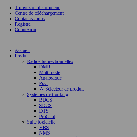
Trouvez un distributeur
Centre de téléchargement
Contactez-nous
Registre
Connexion
Accueil
Produit
Radios bidirectionnelles
DMR
Multimode
Analogique
PoC
🔎 Sélecteur de produit
Systèmes de trunking
BDCS
SDCS
DTS
ProChat
Suite logicielle
VRS
NMS