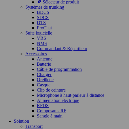
🔎 Sélecteur de produit
Systèmes de trunking
BDCS
SDCS
DTS
ProChat
Suite logicielle
VRS
NMS
Commandant & Répartiteur
Accessoires
Antenne
Batterie
Câble de programmation
Charger
Oreillette
Casque
Clip de ceinture
Microphone à haut-parleur à distance
Alimentation électrique
RFDS
Composants RF
Sangle à main
Solution
Transport