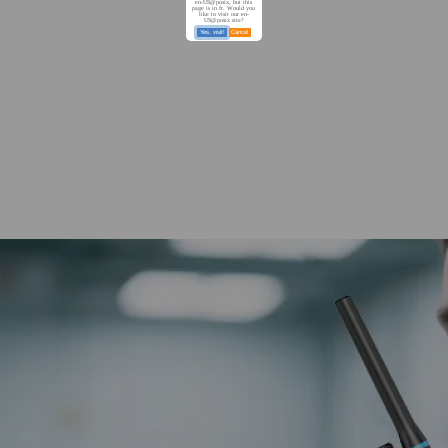
en-US@posix, but this
page is in fr. Would you
like to visit our en-
US@posix site?
Yes, visit!
Cancel