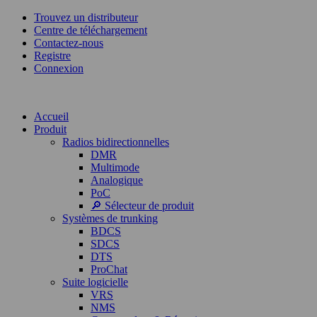
Trouvez un distributeur
Centre de téléchargement
Contactez-nous
Registre
Connexion
Accueil
Produit
Radios bidirectionnelles
DMR
Multimode
Analogique
PoC
🔎 Sélecteur de produit
Systèmes de trunking
BDCS
SDCS
DTS
ProChat
Suite logicielle
VRS
NMS