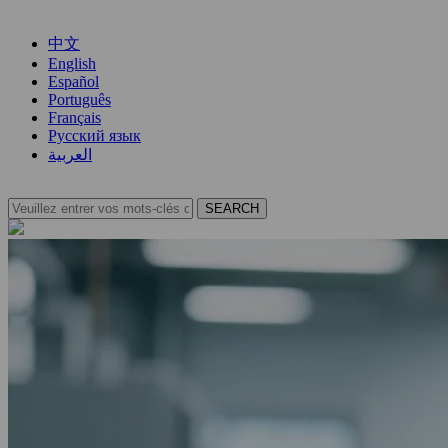
中文
English
Español
Português
Français
Русский язык
العربية