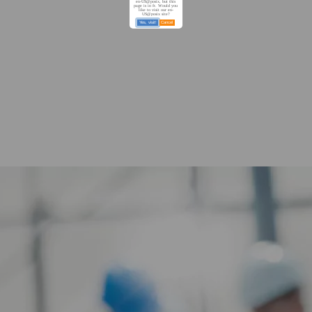
en-US@posix, but this
page is in fr. Would you
like to visit our en-
US@posix site?
Yes, visit!
Cancel