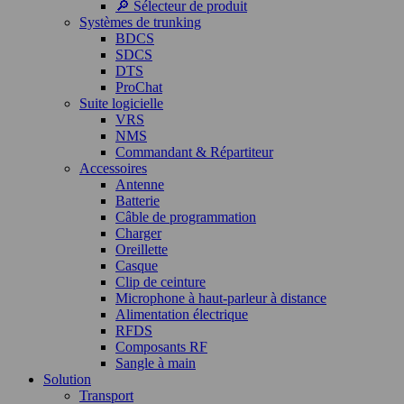
🔎 Sélecteur de produit
Systèmes de trunking
BDCS
SDCS
DTS
ProChat
Suite logicielle
VRS
NMS
Commandant & Répartiteur
Accessoires
Antenne
Batterie
Câble de programmation
Charger
Oreillette
Casque
Clip de ceinture
Microphone à haut-parleur à distance
Alimentation électrique
RFDS
Composants RF
Sangle à main
Solution
Transport