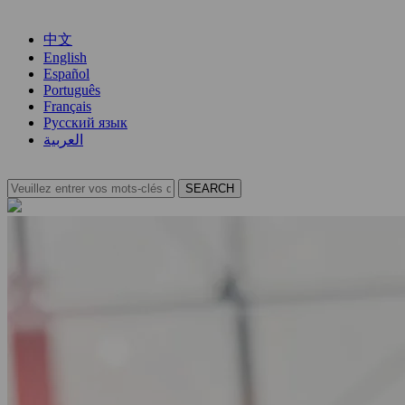
中文
English
Español
Português
Français
Русский язык
العربية