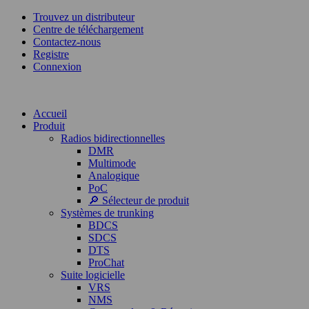
Trouvez un distributeur
Centre de téléchargement
Contactez-nous
Registre
Connexion
Accueil
Produit
Radios bidirectionnelles
DMR
Multimode
Analogique
PoC
🔎 Sélecteur de produit
Systèmes de trunking
BDCS
SDCS
DTS
ProChat
Suite logicielle
VRS
NMS